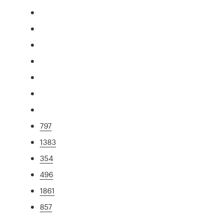
797
1383
354
496
1861
857