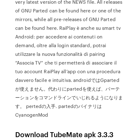
very latest version of the NEWS file. All releases
of GNU Parted can be found here or one of the
mirrors, while all pre-releases of GNU Parted
can be found here. RaiPlay è anche su smart tv
Android: per accedere ai contenuti on
demand, oltre alla login standard, potrai
utilizzare la nuova funzionalità di pairing
“Associa TV” che ti permetterà di associare il
tuo account RaiPlay all’app con una procedura
davvero facile e intuitiva. androidではGparted
が使えません。代わりにpartedを使えば、パーテ
ーションをコマンドラインでいじれるようになりま
す。 pertedの入手. partedのバイナリは
CyanogenMod
Download TubeMate apk 3.3.3