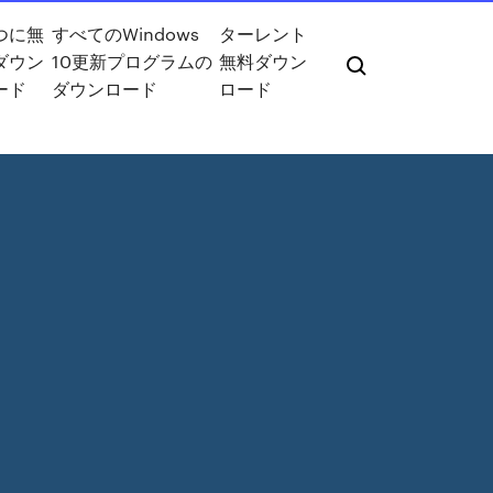
つに無
すべてのWindows
ターレント
ダウン
10更新プログラムの
無料ダウン
ード
ダウンロード
ロード