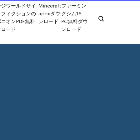
ージワールドサイ
Minecraft
ファーミン
スフィクションの
appxダウ
グシム16
ニオンPDF無料
ンロード
PC無料ダウ
ンロード
ンロード