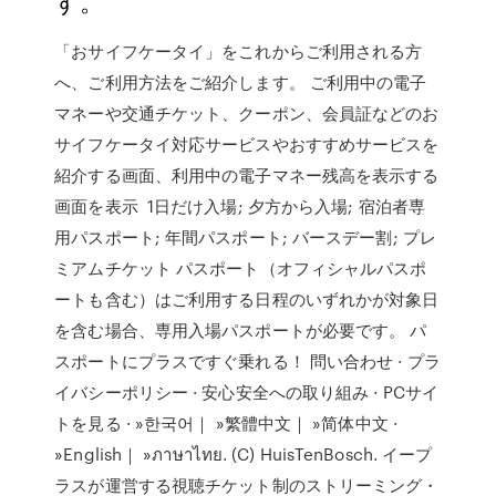
す。
「おサイフケータイ」をこれからご利用される方
へ、ご利用方法をご紹介します。 ご利用中の電子
マネーや交通チケット、クーポン、会員証などのお
サイフケータイ対応サービスやおすすめサービスを
紹介する画面、利用中の電子マネー残高を表示する
画面を表示 1日だけ入場; 夕方から入場; 宿泊者専
用パスポート; 年間パスポート; バースデー割; プレ
ミアムチケット パスポート（オフィシャルパスポ
ートも含む）はご利用する日程のいずれかが対象日
を含む場合、専用入場パスポートが必要です。 パ
スポートにプラスですぐ乗れる！ 問い合わせ · プラ
イバシーポリシー · 安心安全への取り組み · PCサイ
トを見る · »한국어｜ »繁體中文｜ »简体中文 ·
»English｜ »ภาษาไทย. (C) HuisTenBosch. イープ
ラスが運営する視聴チケット制のストリーミング・