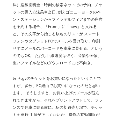
岸）路線図料金・時刻の検索ネットでの予約、チケ
ットの購入方法乗車当日. 例えばニューヨークのペ
ン・ステーションからフィラデルフィアまでの座席
を予約する場合、「From」に「new」と入れる
と、その文字から始まる駅名のリストが スマート
フォンやタブレットPCでメールを受け取り、印刷
せずにメールのバーコードを車掌に見せる、という
のでもOK。 ただし回線速度は遅く、音楽や画像、
重いファイルなどのダウンロードには不向き。
ter+tgvのチケットをお買いになったということで
すが、多分、PC経由でお買いになったのだと思い
ます。 そうしますと、お買い上げのメールが送ら
れてきますから、それをプリントアウトして、フラ
ンスで列車に乗る前に、駅の切符売り場で、チケッ
トを発行 手順が正しくないか、操作の有効期限が