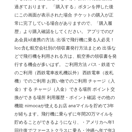
過ぎております。 「購入する」ボタンを押した後
にこの画面が表示された場合 チケットの購入が正
常に完了している場合がありますので、「購入履
歴」より購入確認をしてください。 アプリでのぴ
あ会員id連携の方法. 出張で飛行機に乗る人必見！
lcc含む航空会社別の領収書発行方法まとめ 出張な
どで飛行機を利用される方は、航空券の領収書を発
行する機会が多いはず。 ご利用方法 バス・鉄道で
のご利用（西鉄電車改札機以外） 西鉄電車（改札
機）でのご利用 お買い物でのご利用 チャージ（入
金）する チャージ（入金）できる場所 ポイント交
換ができる場所 利用履歴・ポイント確認 その他の
機能 nimocaが使えるお店 anaマイルを貯めて3年
が経ちます。飛行機に乗らずに年間20万マイルを
貯めることができるようになり、・アメリカへ年1
回往復でファーストクラスに乗る・沖縄へ年で年3