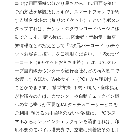
事では画面遷移の分かり易さから、PC画面を例に
予約方法を解説致しますが、スマートフォンで予約
する場合 ticket（帰りのチケット）」というボタン
タップすれば、チケットのダウンロードページに移
動できます。 購入後は、ご搭乗者・予約便・航空
券情報などの控えとして「2次元バーコード（eチケ
ットお客さま控）」をご利用ください。 「2次元バ
ーコード（eチケットお客さま控）」は、JALグル
ープ国内線カウンターや旅行会社などの購入窓口で
お渡しするほか、Webサイト（PC）から印刷する
ことができます。 搭乗方法. 予約・購入・座席指定
がお済みの方は、カウンターや自動チェックイン機
への立ち寄りが不要なJALタッチ＆ゴーサービスを
ご利用 預けるお手荷物のないお客様は、 PCやス
マホからオンラインチェックインを済ませれば、印
刷不要のモバイル搭乗券で、空港に到着後そのまま