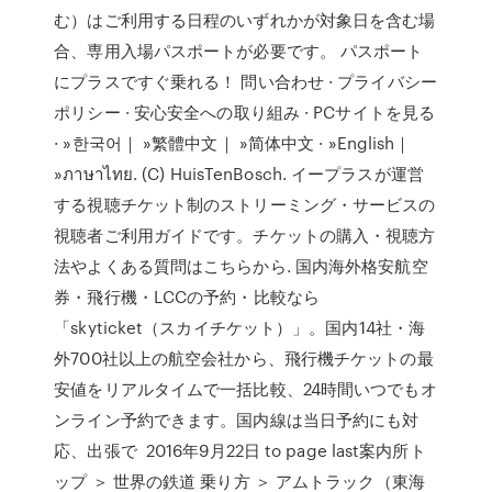
む）はご利用する日程のいずれかが対象日を含む場
合、専用入場パスポートが必要です。 パスポート
にプラスですぐ乗れる！ 問い合わせ · プライバシー
ポリシー · 安心安全への取り組み · PCサイトを見る
· »한국어｜ »繁體中文｜ »简体中文 · »English｜
»ภาษาไทย. (C) HuisTenBosch. イープラスが運営
する視聴チケット制のストリーミング・サービスの
視聴者ご利用ガイドです。チケットの購入・視聴方
法やよくある質問はこちらから. 国内海外格安航空
券・飛行機・LCCの予約・比較なら
「skyticket（スカイチケット）」。国内14社・海
外700社以上の航空会社から、飛行機チケットの最
安値をリアルタイムで一括比較、24時間いつでもオ
ンライン予約できます。国内線は当日予約にも対
応、出張で 2016年9月22日 to page last案内所ト
ップ ＞ 世界の鉄道 乗り方 ＞ アムトラック（東海