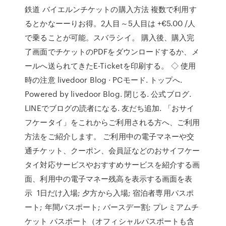
鉄道 バイエルンチケットの購入方法 複数で利用す
るとかなーーりお得。2人目～5人目は +€5.00 /人
で乗ることが可能。スバラシイ。 購入後、購入完
了画面でチケットのPDFをダウンロードするか、メ
ールへ送られてきたE-Ticketを印刷する。 ◇ 使用
時の注意 livedoor Blog · PCモード. トップへ.
Powered by livedoor Blog. 閉じる. 公式ブログ.
LINEでブログの読者になる. 友だち追加. 「おサイ
フケータイ」をこれからご利用される方へ、ご利用
方法をご紹介します。 ご利用中の電子マネーや交
通チケット、クーポン、会員証などのおサイフケー
タイ対応サービスやおすすめサービスを紹介する画
面、利用中の電子マネー残高を表示する画面を表
示 1日だけ入場; 夕方から入場; 宿泊者専用パスポ
ート; 年間パスポート; バースデー割; プレミアムチ
ケット パスポート（オフィシャルパスポートも含