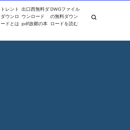
トレント
出口西無料ダ
DWGファイル
ダウンロ
ウンロード
の無料ダウン
法
ードとは
pdf故郷の本
ロードを読む