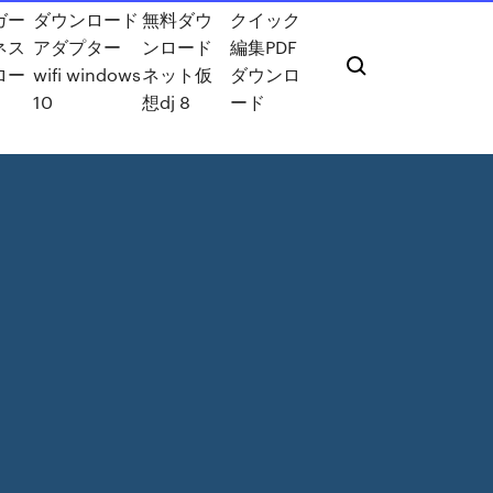
ガー
ダウンロード
無料ダウ
クイック
ネス
アダプター
ンロード
編集PDF
ロー
wifi windows
ネット仮
ダウンロ
10
想dj 8
ード