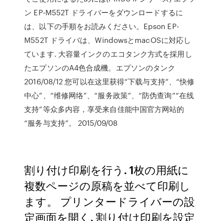
ン EP-M552T ドライバーをダウンロードするに
は、以下の手順をお読みください。Epson EP-
M552T ドライバは、WindowsとmacOSに対応し
ています. 大容量インクのエコタンク方式を採用し
たエプソンのA4色合成機。エプソンのタンク
2016/08/12 您可以在这里获得“下载与支持”、“快修
中心”、“维修网络”、“服务政策”、“防伪查询”“在线
支持”等众多内容，享受来自佳能中国官方网站的
“服务与支持”。 2015/09/08
割り付け印刷を行う. 1枚の用紙に
複数ページの原稿を並べて印刷し
ます。 プリンタードライバーの設
定画面を開く. 割り付け印刷を設定