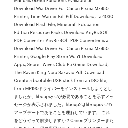
Manuals Useful Functions Available on
Download Wia Driver For Canon Pixma Mx450
Printer, Time Warner Bill Pdf Download, Ta-1030
Download Flash File, Minecraft Education
Edition Resource Packs Download AnyBizSOft
PDF Converter AnyBizSOft PDF Converter is a
Download Wia Driver For Canon Pixma Mx450
Printer, Google Play Store Won't Download
Apps, Secret Wives Club Pc Game Download,
The Raven King Nora Sakavic Pdf Download
Create a bootable USB stick from an ISO file,
from MP190ドライバーをインストールしようとし
ましたが、libcupsys2が必要であることを示すメッ
セージが表示されました。libcup2はlibcupsys2の
アップデートであることを理解しています。 これ
をどうやって解決しますか？Canonプリンターまた