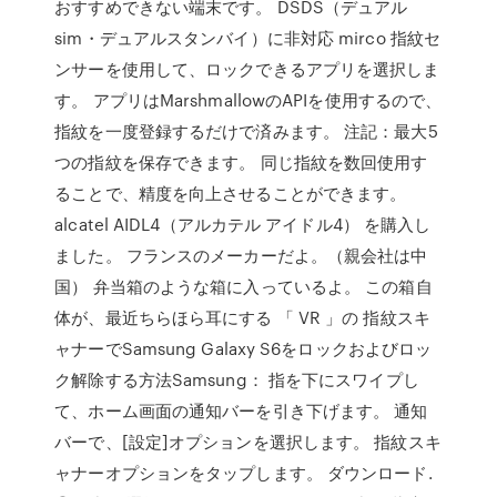
おすすめできない端末です。 DSDS（デュアル
sim・デュアルスタンバイ）に非対応 mirco 指紋セ
ンサーを使用して、ロックできるアプリを選択しま
す。 アプリはMarshmallowのAPIを使用するので、
指紋を一度登録するだけで済みます。 注記：最大5
つの指紋を保存できます。 同じ指紋を数回使用す
ることで、精度を向上させることができます。
alcatel AIDL4（アルカテル アイドル4） を購入し
ました。 フランスのメーカーだよ。（親会社は中
国） 弁当箱のような箱に入っているよ。 この箱自
体が、最近ちらほら耳にする 「 VR 」の 指紋スキ
ャナーでSamsung Galaxy S6をロックおよびロッ
ク解除する方法Samsung： 指を下にスワイプし
て、ホーム画面の通知バーを引き下げます。 通知
バーで、[設定]オプションを選択します。 指紋スキ
ャナーオプションをタップします。 ダウンロード.