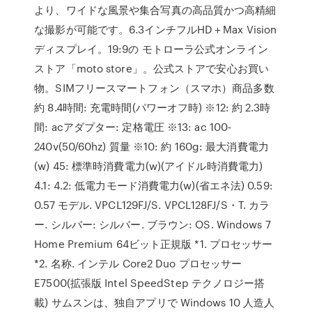
より、ワイドな風景や集合写真の高品質かつ高精細
な撮影が可能です。6.3インチフルHD＋Max Vision
ディスプレイ。19:9の モトローラ公式オンライン
ストア「moto store」。公式ストアで安心お買い
物。SIMフリースマートフォン（スマホ）商品多数
約 8.4時間: 充電時間(パワーオフ時) ※12: 約 2.3時
間: acアダプター: 定格電圧 ※13: ac 100-
240v(50/60hz) 質量 ※10: 約 160g: 最大消費電力
(w) 45: 標準時消費電力(w)(アイドル時消費電力)
4.1: 4.2: 低電力モード消費電力(w)(省エネ法) 0.59:
0.57 モデル. VPCL129FJ/S. VPCL128FJ/S・T. カラ
ー. シルバー: シルバー. ブラウン: OS. Windows 7
Home Premium 64ビット正規版 *1. プロセッサー
*2. 名称. インテル Core2 Duo プロセッサー
E7500(拡張版 Intel SpeedStep テクノロジー搭
載) サムスンは、独自アプリで Windows 10 人造人