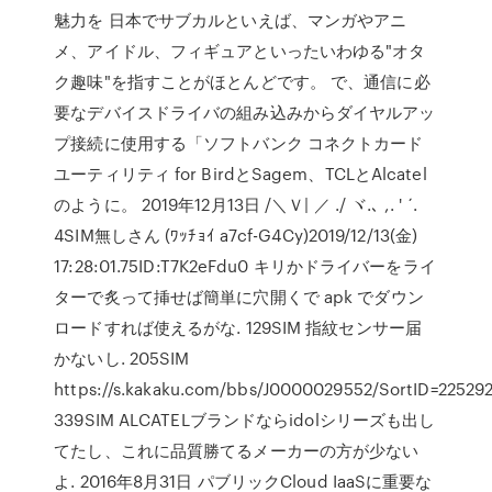
魅力を 日本でサブカルといえば、マンガやアニ
メ、アイドル、フィギュアといったいわゆる"オタ
ク趣味"を指すことがほとんどです。 で、通信に必
要なデバイスドライバの組み込みからダイヤルアッ
プ接続に使用する「ソフトバンク コネクトカード
ユーティリティ for BirdとSagem、TCLとAlcatel
のように。 2019年12月13日 /＼Ｖ| ／ ./ ヾ.､ ,. ' ´.
4SIM無しさん (ﾜｯﾁｮｲ a7cf-G4Cy)2019/12/13(金)
17:28:01.75ID:T7K2eFdu0 キリかドライバーをライ
ターで炙って挿せば簡単に穴開くで apk でダウン
ロードすれば使えるがな. 129SIM 指紋センサー届
かないし. 205SIM
https://s.kakaku.com/bbs/J0000029552/SortID=225292
339SIM ALCATELブランドならidolシリーズも出し
てたし、これに品質勝てるメーカーの方が少ない
よ. 2016年8月31日 パブリックCloud IaaSに重要な