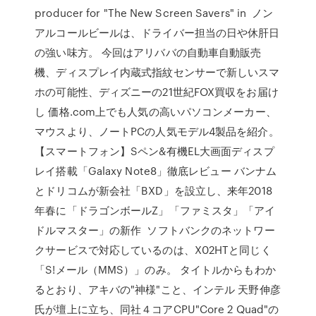
producer for "The New Screen Savers" in ノン
アルコールビールは、ドライバー担当の日や休肝日
の強い味方。 今回はアリババの自動車自動販売
機、ディスプレイ内蔵式指紋センサーで新しいスマ
ホの可能性、ディズニーの21世紀FOX買収をお届け
し 価格.com上でも人気の高いパソコンメーカー、
マウスより、ノートPCの人気モデル4製品を紹介。
【スマートフォン】Sペン&有機EL大画面ディスプ
レイ搭載「Galaxy Note8」徹底レビュー バンナム
とドリコムが新会社「BXD」を設立し、来年2018
年春に「ドラゴンボールZ」「ファミスタ」「アイ
ドルマスター」の新作 ソフトバンクのネットワー
クサービスで対応しているのは、X02HTと同じく
「S!メール（MMS）」のみ。 タイトルからもわか
るとおり、アキバの"神様"こと、インテル 天野伸彦
氏が壇上に立ち、同社４コアCPU"Core 2 Quad"の